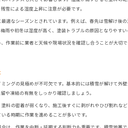
や残雪による湿度上昇に注意が必要です。
外壁塗装の耐久性を高める寒冷地対策とは
外壁塗装で寒冷地特有の劣化を防ぐ方法
に最適なシーズンとされています。例えば、春先は雪解け後の
に梅雨や初冬は湿度が高く、塗装トラブルの原因となりやすい
寒冷地で外壁塗装する時の専門業者の選び方
外壁塗装で結露や凍害を避ける注意点
め、作業前に業者と天候や現場状況を確認し合うことが大切で
外壁塗装の冬対策と計画成功の秘訣
外壁塗装で冬の施工計画を成功させる秘訣
は
冬期の外壁塗装で押さえたい対策ポイント
LINE問い合わせ
LINE問い合わせ
外壁塗装の冬対策で安心できる工事準備法
イミングの見極めが不可欠です。基本的には積雪が解けて外壁
残留や凍結の有無をしっかり確認しましょう。
積雪時の外壁塗装で予定通り進めるコツ
外壁塗装の冬期施工で事前に確認したい事項
、塗料の密着が弱くなり、施工後すぐに剥がれやひび割れなど
ている時期に作業を進めることが多いです。
場合は、作業を中断・延期する判断力も重要です。積雪地帯で