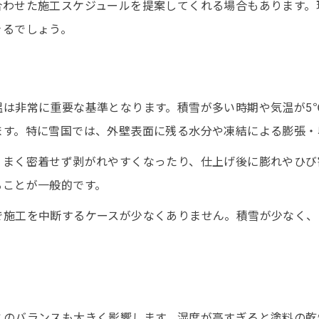
外壁塗装で避けたい時期とその理由を解説
合わせた施工スケジュールを提案してくれる場合もあります。
やってはいけない外壁塗装の季節を知ろう
きるでしょう。
外壁塗装に不向きな月と失敗例の共通点
積雪地帯で外壁塗装を避けるべきタイミング
外壁塗装で後悔しやすい時期の特徴とは
温は非常に重要な基準となります。積雪が多い時期や気温が5
ます。特に雪国では、外壁表面に残る水分や凍結による膨張・
積雪地帯で後悔しない塗装色の選び方
外壁塗装で避けたい後悔する色選びのコツ
うまく密着せず剥がれやすくなったり、仕上げ後に膨れやひび
雪国に合う外壁塗装の色選びポイント解説
ることが一般的です。
やめた方がいい外壁塗装色の特徴とは
で施工を中断するケースが少なくありません。積雪が少なく、
外壁塗装で汚れが目立ちにくい色の選び方
積雪地帯で長持ちする外壁塗装色の基準
寒冷地仕様の外壁塗装で注意すべき点
寒冷地で外壁塗装する際の施工ポイント
とのバランスも大きく影響します。湿度が高すぎると塗料の乾