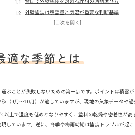
雪国で外壁塗装を始める理想の時期選び方
外壁塗装は積雪量と気温が重要な判断基準
外壁塗装の最適な季節と湿度の関係を解説
雪国に適した外壁塗装の施工タイミングとは
外壁塗装で後悔しない季節の見極めポイント
最適な季節とは
冬期の外壁塗装は本当に可能か検証
冬期の外壁塗装は本当に施工可能なのか
外壁塗装が冬にできる条件と業者の選び方
冬の外壁塗装で失敗しないための注意事項
を選ぶことが失敗しないための第一歩です。ポイントは積雪が
や秋（9月～10月）が適していますが、現地の気象データや
外壁塗装の冬施工で確認すべき気温条件
雪や霜が外壁塗装に与える影響を徹底検証
5℃以上で湿度も低めとなりやすく、塗料の乾燥や密着性が高
外壁塗装で避けるべき失敗する時期
実現しています。逆に、冬季や梅雨時期は塗装トラブルが起こ