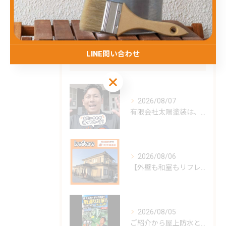
屋根
LINE問い合わせ
最近の投稿
Recent Posts
LINE問い合わせ
2026/08/07
有限会社太陽塗装は、昭和62年の創業以来、雲仙市を中心に島原...
2026/08/06
【外壁も和室もリフレッシュ！心地よい住まいへ】
2026/08/05
ご紹介から屋上防水と手すりの塗装をしました。