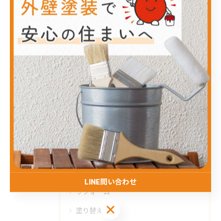
#クエ #クエ釣り #ヒラメ #クエ会 #牛臣 島原 釣り好き
美味しい時間
< 前のページ
一覧に戻る
次のページ >
カテゴリー
Categories
全てのカテゴリー
LINE問い合わせ
リフォーム
LINE問い合わせ
塗り替え